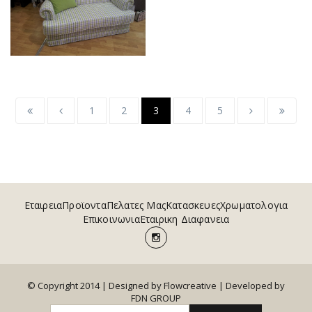
1
2
3
4
5
Εταιρεια
Προϊοντα
Πελατες Μας
Κατασκευες
Χρωματολογια
Επικοινωνια
Εταιρικη Διαφανεια
© Copyright 2014 | Designed by Flowcreative |
Developed by
FDN GROUP