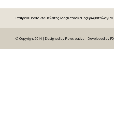
Εταιρεια
Προϊοντα
Πελατες Μας
Κατασκευες
Χρωματολογια
Ε
© Copyright 2014 | Designed by Flowcreative |
Developed by F